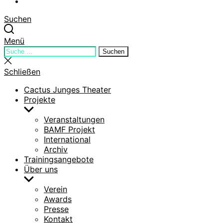
YouTube
Suchen
Menü
Suchen
Suchen
nach:
Suche
schließen
Schließen
Cactus Junges Theater
Projekte
Untermenü
anzeigen
Veranstaltungen
BAMF Projekt
International
Archiv
Trainingsangebote
Über uns
Untermenü
anzeigen
Verein
Awards
Presse
Kontakt