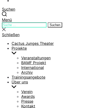
YouTube
Suchen
Menü
Suchen
Suchen
nach:
Suche
schließen
Schließen
Cactus Junges Theater
Projekte
Untermenü
anzeigen
Veranstaltungen
BAMF Projekt
International
Archiv
Trainingsangebote
Über uns
Untermenü
anzeigen
Verein
Awards
Presse
Kontakt