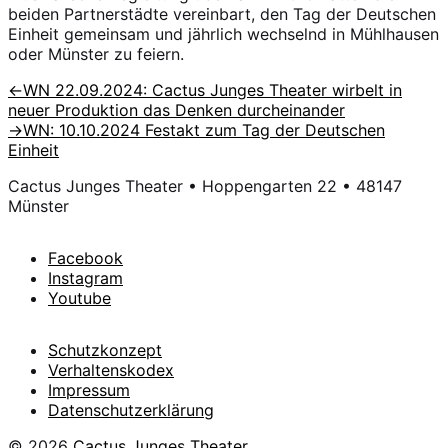
beiden Partnerstädte vereinbart, den Tag der Deutschen
Einheit gemeinsam und jährlich wechselnd in Mühlhausen
oder Münster zu feiern.
Beitragsnavigation
Vorheriger
←
WN 22.09.2024: Cactus Junges Theater wirbelt in
Beitrag:
neuer Produktion das Denken durcheinander
Nächster
→
WN: 10.10.2024 Festakt zum Tag der Deutschen
Beitrag:
Einheit
Cactus Junges Theater • Hoppengarten 22 • 48147
Münster
Facebook
Instagram
Youtube
Schutzkonzept
Verhaltenskodex
Impressum
Datenschutzerklärung
© 2026
Cactus Junges Theater