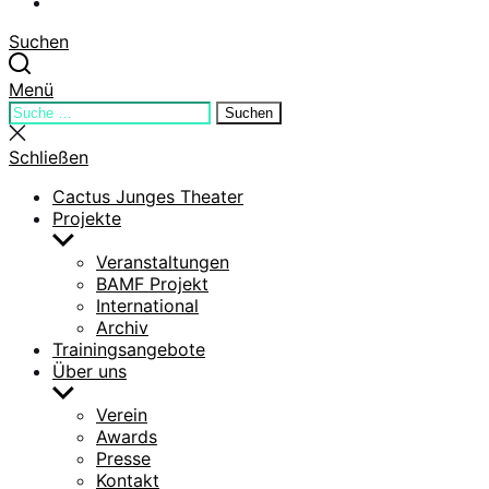
YouTube
Suchen
Menü
Suchen
Suchen
nach:
Suche
schließen
Schließen
Cactus Junges Theater
Projekte
Untermenü
anzeigen
Veranstaltungen
BAMF Projekt
International
Archiv
Trainingsangebote
Über uns
Untermenü
anzeigen
Verein
Awards
Presse
Kontakt