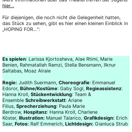
hier…
Für diejenigen, die noch nicht die Gelegenheit hatten,
das Stück zu sehen, gibt es hier einen kleinen Einblick in
„HOPING FOR…“:
Trailer „HOPING FOR…“
Es spielen
: Larissa Kjortosheva, Alae Rtimi, Marie
Benien, Rahmatallah Ramzi, Stella Bensmann, Ilknur
Saltabas, Moaz Alraie
Regie:
Judith Suermann,
Choreografie
: Emmanuel
Edoror,
Bühne/Kostüme
: Gaby Sogl,
Regieassistenz
:
Hanna Kroll,
Stückentwicklung
: Team &
Ensemble
Schreibwerkstatt
: Ariane
Filius,
Sprecherziehung
: Paula Marie
Berdrow,
Hospitanz
: Hanna Kroll, Charlene
Köster,
Illustration:
Manuel Talarico,
Grafikdesign:
Erich
Saar,
Fotos:
Ralf Emmerich,
Lichtdesign:
Gianluca Strub