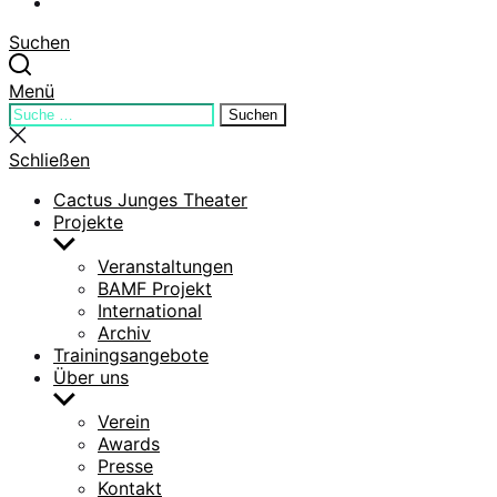
YouTube
Suchen
Menü
Suchen
Suchen
nach:
Suche
schließen
Schließen
Cactus Junges Theater
Projekte
Untermenü
anzeigen
Veranstaltungen
BAMF Projekt
International
Archiv
Trainingsangebote
Über uns
Untermenü
anzeigen
Verein
Awards
Presse
Kontakt