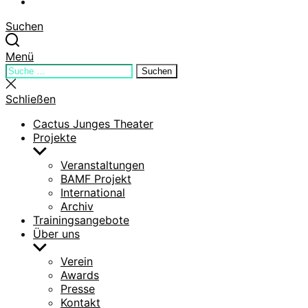
YouTube
Suchen
Menü
Suchen
Suchen
nach:
Suche
schließen
Schließen
Cactus Junges Theater
Projekte
Untermenü
anzeigen
Veranstaltungen
BAMF Projekt
International
Archiv
Trainingsangebote
Über uns
Untermenü
anzeigen
Verein
Awards
Presse
Kontakt