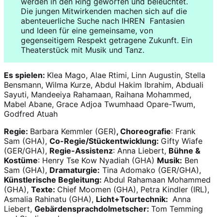
werden in den Ring geworfen und beleuchtet.
Die jungen Mitwirkenden machen sich auf die
abenteuerliche Suche nach IHREN Fantasien
und Ideen für eine gemeinsame, von
gegenseitigem Respekt getragene Zukunft. Ein
Theaterstück mit Musik und Tanz.
Es spielen:
Klea Mago, Alae Rtimi, Linn Augustin, Stella
Bensmann, Wilma Kurze, Abdul Hakim Ibrahim, Abduali
Sayuti, Mandeeiya Rahamaan, Raihana Mohammed,
Mabel Abane, Grace Adjoa Twumhaad Opare-Twum,
Godfred Atuah
Regie:
Barbara Kemmler (GER)
, Choreografie
: Frank
Sam (GHA),
Co-Regie/Stückentwicklung:
Gifty Wiafe
(GER/GHA),
Regie-Assistenz
: Anna Liebert,
Bühne &
Kostüme
: Henry Tse Kow Nyadiah (GHA)
Musik:
Ben
Sam (GHA),
Dramaturgie:
Tina Adomako (GER/GHA),
Künstlerische Begleitung:
Abdul Rahamaan Mohammed
(GHA),
Texte:
Chief Moomen (GHA), Petra Kindler (IRL),
Asmalia Rahinatu (GHA),
Licht+Tourtechnik:
Anna
Liebert,
Gebärdensprachdolmetscher:
Tom Temming