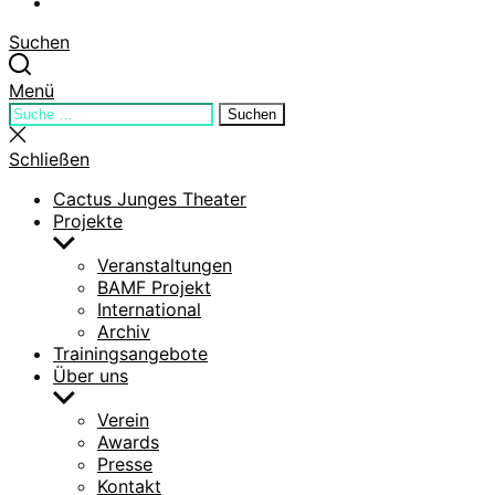
YouTube
Suchen
Menü
Suchen
Suchen
nach:
Suche
schließen
Schließen
Cactus Junges Theater
Projekte
Untermenü
anzeigen
Veranstaltungen
BAMF Projekt
International
Archiv
Trainingsangebote
Über uns
Untermenü
anzeigen
Verein
Awards
Presse
Kontakt