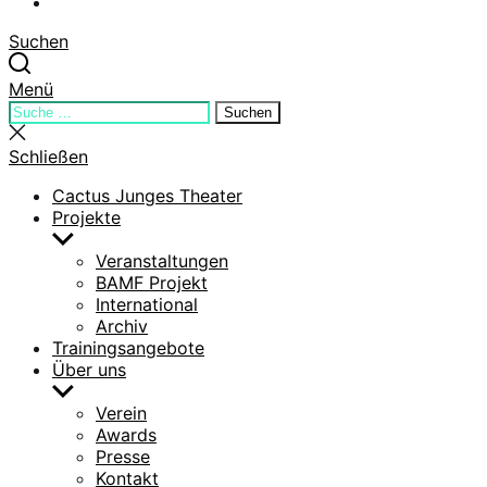
YouTube
Suchen
Menü
Suchen
Suchen
nach:
Suche
schließen
Schließen
Cactus Junges Theater
Projekte
Untermenü
anzeigen
Veranstaltungen
BAMF Projekt
International
Archiv
Trainingsangebote
Über uns
Untermenü
anzeigen
Verein
Awards
Presse
Kontakt