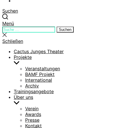
YouTube
Suchen
Menü
Suchen
Suchen
nach:
Suche
schließen
Schließen
Cactus Junges Theater
Projekte
Untermenü
anzeigen
Veranstaltungen
BAMF Projekt
International
Archiv
Trainingsangebote
Über uns
Untermenü
anzeigen
Verein
Awards
Presse
Kontakt