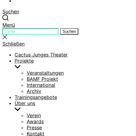
YouTube
Suchen
Menü
Suchen
Suchen
nach:
Suche
schließen
Schließen
Cactus Junges Theater
Projekte
Untermenü
anzeigen
Veranstaltungen
BAMF Projekt
International
Archiv
Trainingsangebote
Über uns
Untermenü
anzeigen
Verein
Awards
Presse
Kontakt