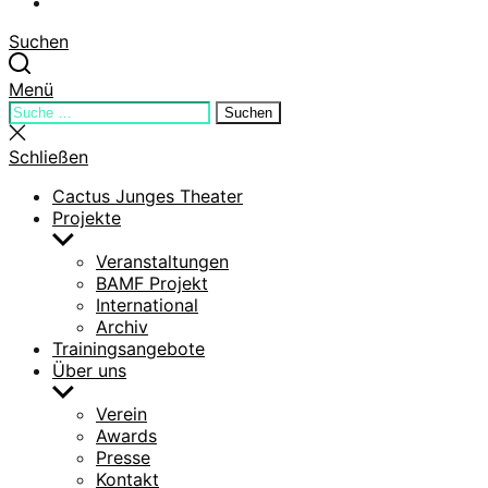
YouTube
Suchen
Menü
Suchen
Suchen
nach:
Suche
schließen
Schließen
Cactus Junges Theater
Projekte
Untermenü
anzeigen
Veranstaltungen
BAMF Projekt
International
Archiv
Trainingsangebote
Über uns
Untermenü
anzeigen
Verein
Awards
Presse
Kontakt