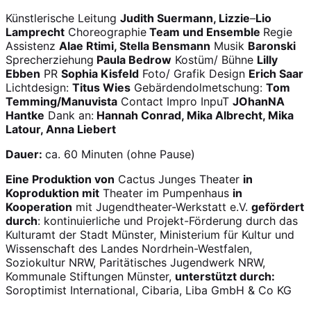
Künstlerische Leitung
Judith Suermann, Lizzie
–
Lio
Lamprecht
Choreographie
Team und Ensemble
Regie
Assistenz
Alae Rtimi, Stella Bensmann
Musik
Baronski
Sprecherziehung
Paula Bedrow
Kostüm/ Bühne
Lilly
Ebben
PR
Sophia Kisfeld
Foto/ Grafik Design
Erich Saar
Lichtdesign:
Titus Wies
Gebärdendolmetschung:
Tom
Temming/Manuvista
Contact Impro InpuT
JOhanNA
Hantke
Dank an:
Hannah Conrad, Mika Albrecht, Mika
Latour, Anna Liebert
Dauer:
ca. 60 Minuten (ohne Pause)
Eine Produktion von
Cactus Junges Theater
in
Koproduktion mit
Theater im Pumpenhaus
in
Kooperation
mit Jugendtheater-Werkstatt e.V.
gefördert
durch
: kontinuierliche und Projekt-Förderung durch das
Kulturamt der Stadt Münster, Ministerium für Kultur und
Wissenschaft des Landes Nordrhein-Westfalen,
Soziokultur NRW, Paritätisches Jugendwerk NRW,
Kommunale Stiftungen Münster,
unterstützt durch:
Soroptimist International, Cibaria, Liba GmbH & Co KG