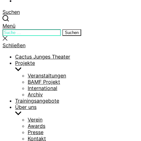
YouTube
Suchen
Menü
Suchen
Suchen
nach:
Suche
schließen
Schließen
Cactus Junges Theater
Projekte
Untermenü
anzeigen
Veranstaltungen
BAMF Projekt
International
Archiv
Trainingsangebote
Über uns
Untermenü
anzeigen
Verein
Awards
Presse
Kontakt